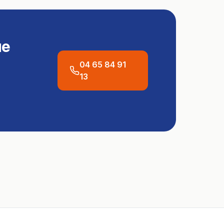
ue
04 65 84 91
13