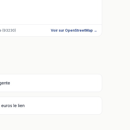
e (93230)
Voir sur OpenStreetMap →
igente
euros le lien