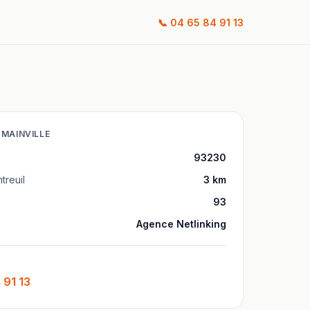
📞
04 65 84 91 13
MAINVILLE
93230
treuil
3
km
93
Agence Netlinking
 91 13