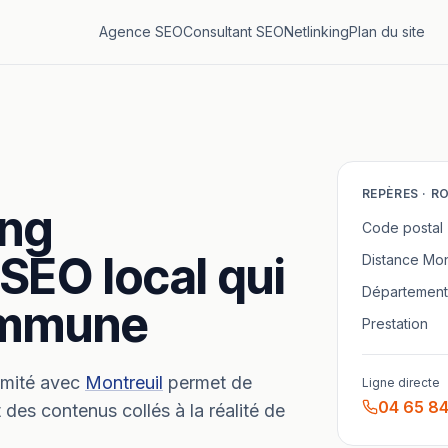
Agence SEO
Consultant SEO
Netlinking
Plan du site
REPÈRES ·
RO
ing
Code postal
 SEO local qui
Distance
Mon
Département
commune
Prestation
mité avec
Montreuil
permet de
Ligne directe
04 65 84
 des contenus collés à la réalité de