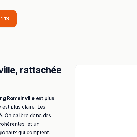
1 13
ille
, rattachée
ing
Romainville
est plus
e est plus claire. Les
é. On calibre donc des
 cohérentes, et un
égionaux qui comptent.