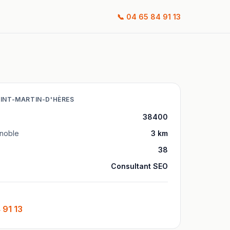
📞
04 65 84 91 13
INT-MARTIN-D'HÈRES
38400
noble
3
km
38
Consultant SEO
 91 13