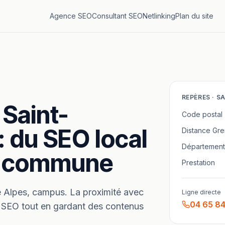
Agence SEO
Consultant SEO
Netlinking
Plan du site
REPÈRES ·
SA
Saint-
Code postal
: du SEO local
Distance
Gre
Département
re commune
Prestation
e Alpes, campus.
La proximité avec
Ligne directe
04 65 84
e SEO tout en gardant des contenus