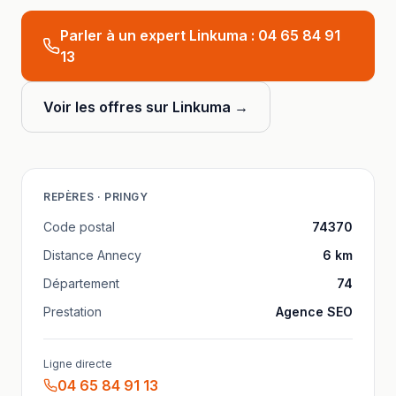
Parler à un expert Linkuma :
04 65 84 91
13
Voir les offres sur Linkuma →
REPÈRES ·
PRINGY
Code postal
74370
Distance
Annecy
6
km
Département
74
Prestation
Agence SEO
Ligne directe
04 65 84 91 13