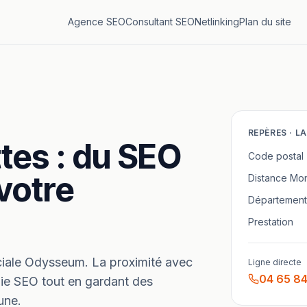
Agence SEO
Consultant SEO
Netlinking
Plan du site
REPÈRES ·
LA
ttes
: du SEO
Code postal
 votre
Distance
Mon
Département
Prestation
ciale Odysseum.
La proximité avec
Ligne directe
04 65 84
gie SEO tout en gardant des
une.