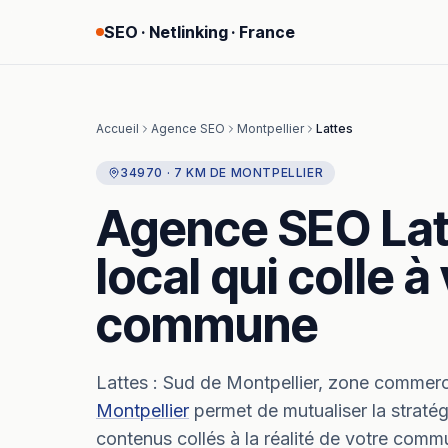
SEO · Netlinking · France
Accueil
Agence SEO
Montpellier
Lattes
34970
·
7
KM
DE
MONTPELLIER
Agence SEO
La
local qui colle à
commune
Lattes
:
Sud de Montpellier, zone commer
Montpellier
permet de mutualiser la straté
contenus collés à la réalité de votre comm