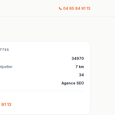
📞
04 65 84 91 13
TTES
34970
tpellier
7
km
34
Agence SEO
 91 13