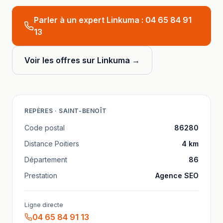
Parler à un expert Linkuma :
04 65 84 91
13
Voir les offres sur Linkuma →
REPÈRES ·
SAINT-BENOÎT
Code postal
86280
Distance
Poitiers
4
km
Département
86
Prestation
Agence SEO
Ligne directe
04 65 84 91 13