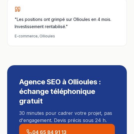
"Les positions ont grimpé sur Ollioules en 4 mois.
Investissement rentabilisé."
E-commerce
,
Ollioules
Agence SEO
à
Ollioules
:
échange téléphonique
gratuit
30 minutes pour cadrer votre projet, pas
d'engagement. Devis précis sous 24 h.
04 65 84 91 13