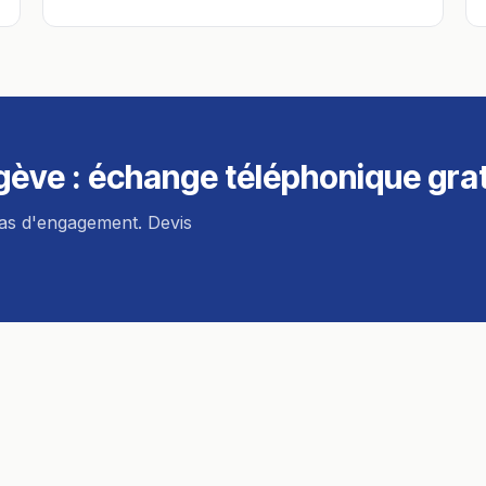
gève
: échange téléphonique grat
pas d'engagement. Devis