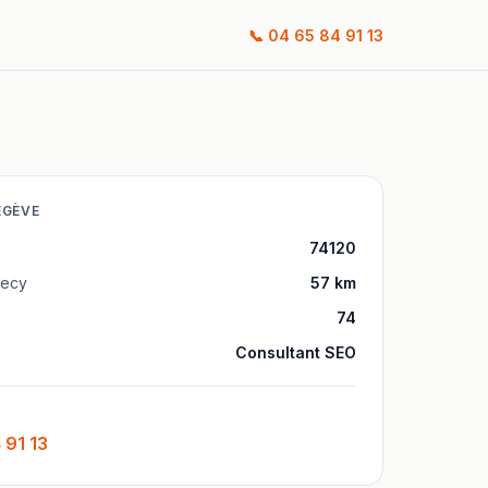
📞
04 65 84 91 13
EGÈVE
74120
ecy
57
km
74
Consultant SEO
 91 13