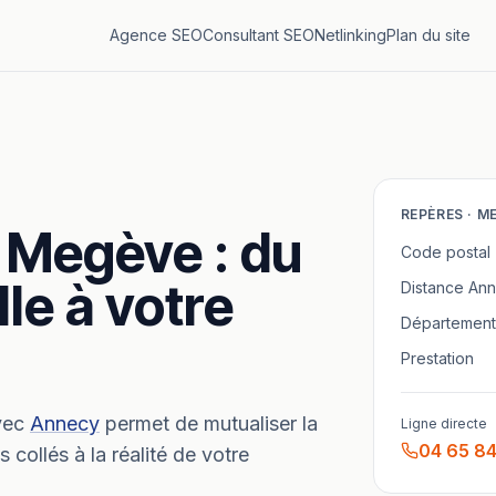
Agence SEO
Consultant SEO
Netlinking
Plan du site
REPÈRES ·
M
Megève
: du
Code postal
lle à votre
Distance
Ann
Département
Prestation
vec
Annecy
permet de mutualiser la
Ligne directe
04 65 84
collés à la réalité de votre