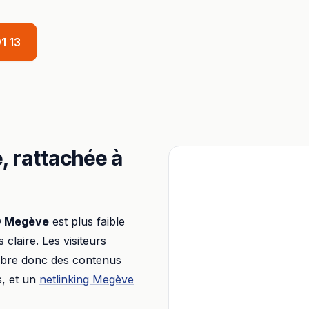
1 13
e
, rattachée à
O
Megève
est plus faible
s claire. Les visiteurs
libre donc des contenus
s, et un
netlinking
Megève