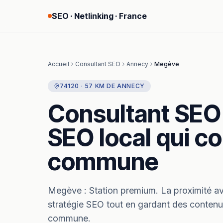
SEO · Netlinking · France
Accueil
Consultant SEO
Annecy
Megève
74120
·
57
KM
DE
ANNECY
Consultant SEO
SEO local qui co
commune
Megève
:
Station premium.
La proximité a
stratégie SEO tout en gardant des contenus 
commune.