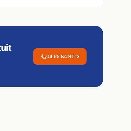
uit
04 65 84 91 13