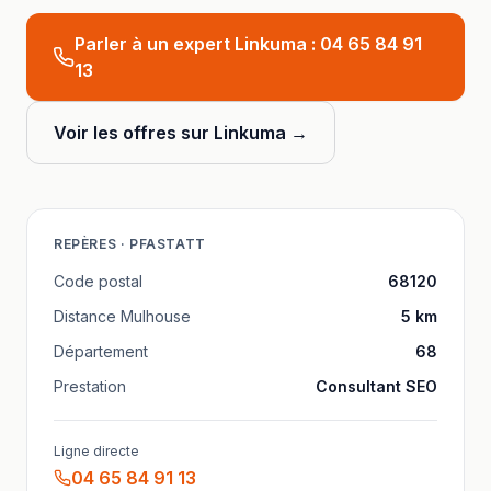
Parler à un expert Linkuma :
04 65 84 91
13
Voir les offres sur Linkuma →
REPÈRES ·
PFASTATT
Code postal
68120
Distance
Mulhouse
5
km
Département
68
Prestation
Consultant SEO
Ligne directe
04 65 84 91 13