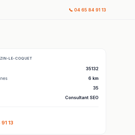
📞
04 65 84 91 13
ZIN-LE-COQUET
35132
nes
6
km
35
Consultant SEO
 91 13