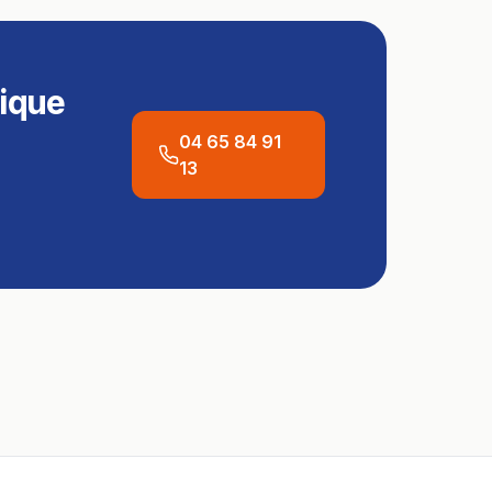
ique
04 65 84 91
13