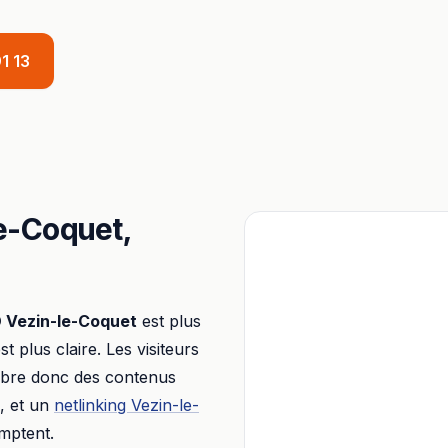
1 13
le-Coquet
,
O
Vezin-le-Coquet
est plus
st plus claire. Les visiteurs
libre donc des contenus
, et un
netlinking
Vezin-le-
omptent.