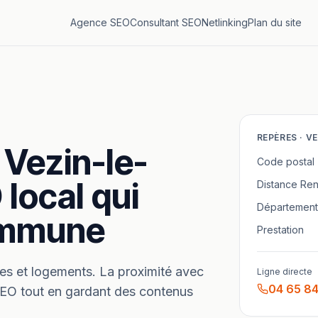
Agence SEO
Consultant SEO
Netlinking
Plan du site
REPÈRES ·
VE
Vezin-le-
Code postal
 local qui
Distance
Ren
Département
commune
Prestation
es et logements.
La proximité avec
Ligne directe
04 65 84
SEO tout en gardant des contenus