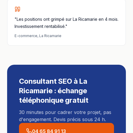
"Les positions ont grimpé sur La Ricamarie en 4 mois.
Investissement rentabilisé."
E-commerce
,
La Ricamarie
Consultant SEO
à
La
Ricamarie
: échange
téléphonique gratuit
30 minutes pour cadrer votre projet, pas
d'engagement. Devis précis sous 24 h.
04 65 84 91 13