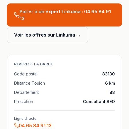
Parler à un expert Linkuma :
04 65 84 91
13
Voir les offres sur Linkuma →
REPÈRES ·
LA GARDE
Code postal
83130
Distance
Toulon
6
km
Département
83
Prestation
Consultant SEO
Ligne directe
04 65 84 91 13