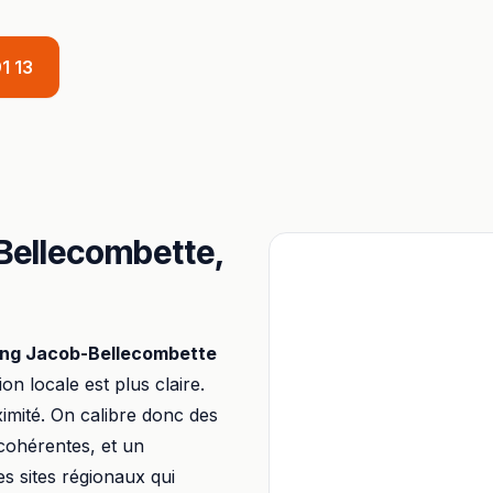
1 13
Bellecombette
,
ing
Jacob-Bellecombette
tion locale est plus claire.
imité. On calibre donc des
 cohérentes, et un
s sites régionaux qui