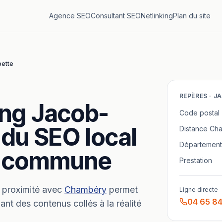
Agence SEO
Consultant SEO
Netlinking
Plan du site
ette
REPÈRES ·
J
ing
Jacob-
Code postal
 du SEO local
Distance
Ch
Département
re commune
Prestation
proximité avec
Chambéry
permet
Ligne directe
04 65 84
ant des contenus collés à la réalité