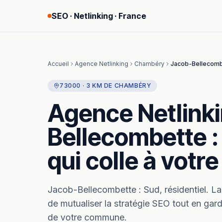
SEO · Netlinking · France
Accueil
Agence Netlinking
Chambéry
Jacob-Bellecomb
73000
·
3
KM
DE
CHAMBÉRY
Agence Netlink
Bellecombette
:
qui colle à vot
Jacob-Bellecombette
:
Sud, résidentiel.
La 
de mutualiser la stratégie SEO tout en gard
de votre commune.