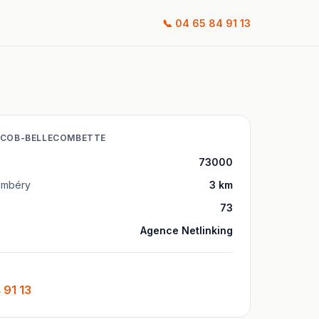
📞
04 65 84 91 13
ACOB-BELLECOMBETTE
73000
ambéry
3
km
73
Agence Netlinking
 91 13