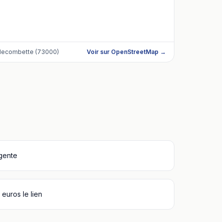
lecombette (73000)
Voir sur OpenStreetMap →
igente
euros le lien