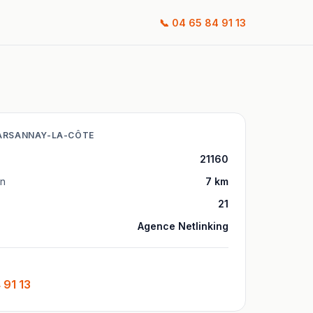
📞
04 65 84 91 13
ARSANNAY-LA-CÔTE
21160
on
7
km
21
Agence Netlinking
 91 13