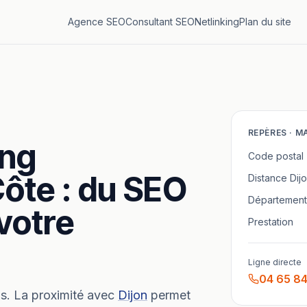
Agence SEO
Consultant SEO
Netlinking
Plan du site
REPÈRES ·
M
ing
Code postal
Côte
: du SEO
Distance
Dij
Département
 votre
Prestation
Ligne directe
04 65 84
s.
La proximité avec
Dijon
permet