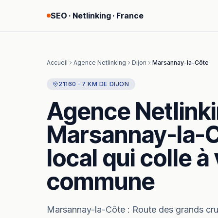
SEO · Netlinking · France
Accueil
Agence Netlinking
Dijon
Marsannay-la-Côte
21160
·
7
KM
DE
DIJON
Agence Netlink
Marsannay-la-
local qui colle à
commune
Marsannay-la-Côte
:
Route des grands cru