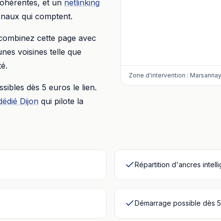
 cohérentes, et un
netlinking
ionaux qui comptent.
 combinez cette page avec
nes voisines telle que
é.
Zone d'intervention :
Marsannay
essibles dès
5 euros
le lien.
dédié
Dijon
qui pilote la
Répartition d'ancres intell
Démarrage possible dès 5 