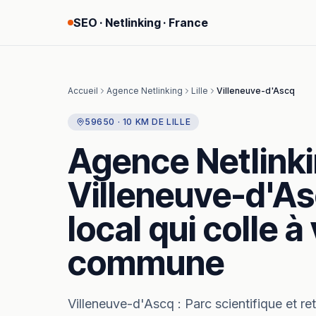
SEO · Netlinking · France
Accueil
Agence Netlinking
Lille
Villeneuve-d'Ascq
59650
·
10
KM
DE
LILLE
Agence Netlink
Villeneuve-d'A
local qui colle à
commune
Villeneuve-d'Ascq
:
Parc scientifique et ret