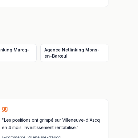
inking
Marcq-
Agence Netlinking
Mons-
en-Barœul
"Les positions ont grimpé sur Villeneuve-d'Ascq
en 4 mois. Investissement rentabilisé."
E-commerce
,
Villeneuve-d'Ascq