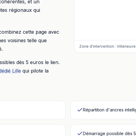
 cohérentes, et un
ites régionaux qui
 combinez cette page avec
s voisines telle que
Zone d'intervention :
Villeneuve
é.
essibles dès
5 euros
le lien.
dédié
Lille
qui pilote la
Répartition d'ancres intell
Démarrage possible dès 5 