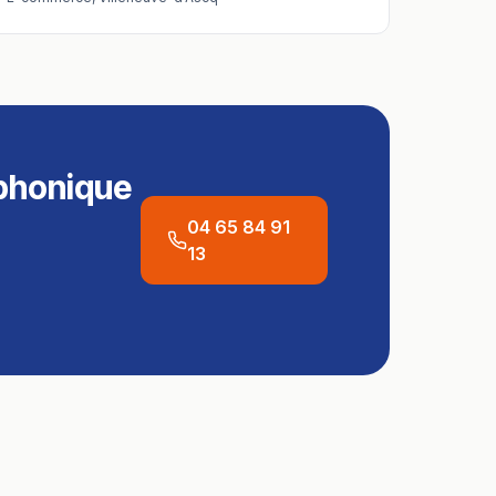
phonique
04 65 84 91
13