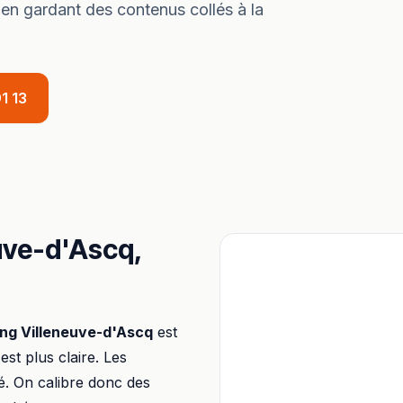
 en gardant des contenus collés à la
1 13
uve-d'Ascq
,
ing
Villeneuve-d'Ascq
est
 est plus claire. Les
é. On calibre donc des