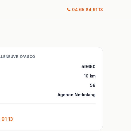
📞
04 65 84 91 13
LLENEUVE-D'ASCQ
59650
10
km
59
Agence Netlinking
 91 13