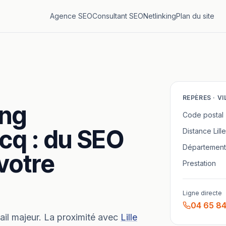
Agence SEO
Consultant SEO
Netlinking
Plan du site
REPÈRES ·
VI
ing
Code postal
scq
: du SEO
Distance
Lille
Département
 votre
Prestation
Ligne directe
04 65 84
ail majeur.
La proximité avec
Lille