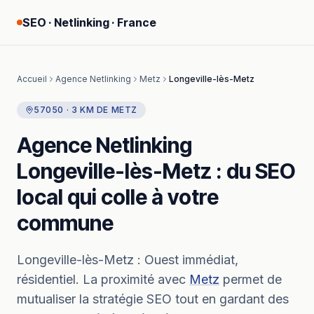
SEO · Netlinking · France
Accueil
Agence Netlinking
Metz
Longeville-lès-Metz
57050
·
3
KM
DE
METZ
Agence Netlinking
Longeville-lès-Metz
: du SEO
local qui colle à votre
commune
Longeville-lès-Metz
:
Ouest immédiat,
résidentiel.
La proximité avec
Metz
permet de
mutualiser la stratégie SEO tout en gardant des