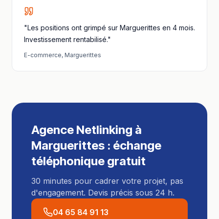
"Les positions ont grimpé sur Marguerittes en 4 mois.
Investissement rentabilisé."
E-commerce
,
Marguerittes
Agence Netlinking
à
Marguerittes
: échange
téléphonique gratuit
30 minutes pour cadrer votre projet, pas
d'engagement. Devis précis sous 24 h.
04 65 84 91 13