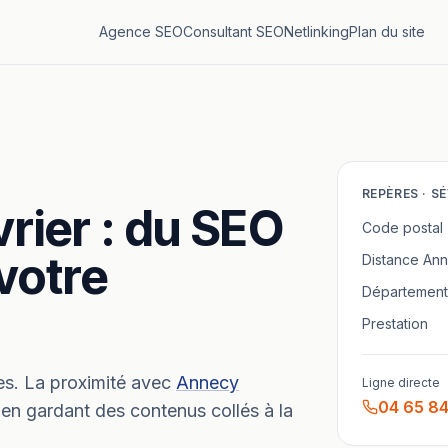
Agence SEO
Consultant SEO
Netlinking
Plan du site
REPÈRES ·
SÉ
vrier
: du SEO
Code postal
 votre
Distance
Ann
Département
Prestation
es.
La proximité avec
Annecy
Ligne directe
04 65 84
 en gardant des contenus collés à la