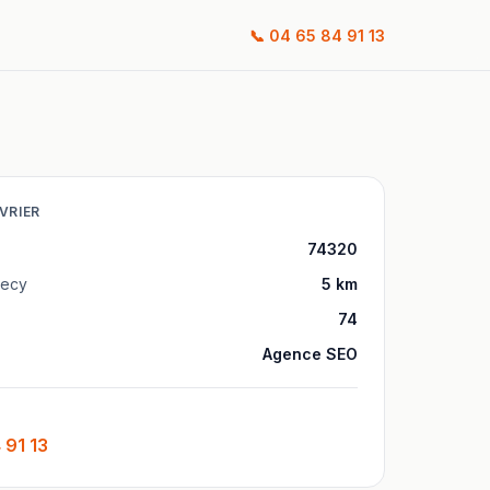
📞
04 65 84 91 13
VRIER
74320
ecy
5
km
74
Agence SEO
 91 13