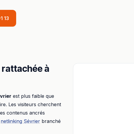
1 13
, rattachée à
vrier
est plus faible que
aire. Les visiteurs cherchent
 des contenus ancrés
netlinking
Sévrier
branché