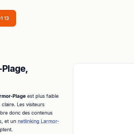
1 13
-Plage
,
rmor-Plage
est plus faible
 claire. Les visiteurs
libre donc des contenus
s, et un
netlinking
Larmor-
ptent.