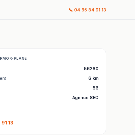
📞
04 65 84 91 13
ARMOR-PLAGE
56260
ient
6
km
56
Agence SEO
 91 13