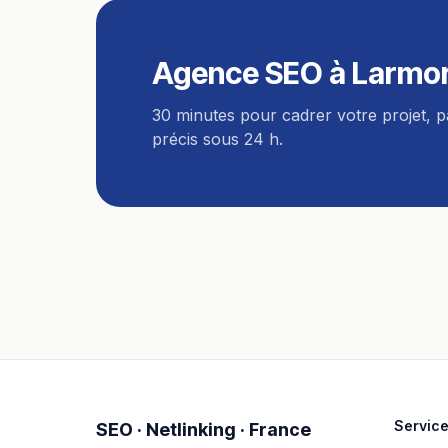
Agence SEO
à
Larmor
30 minutes pour cadrer votre projet, 
précis sous 24 h.
Servic
SEO · Netlinking · France