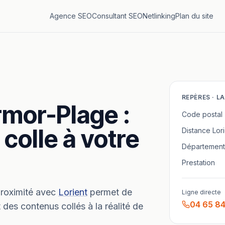
Agence SEO
Consultant SEO
Netlinking
Plan du site
REPÈRES ·
L
rmor-Plage
:
Code postal
 colle à votre
Distance
Lor
Département
Prestation
roximité avec
Lorient
permet de
Ligne directe
04 65 84
 des contenus collés à la réalité de