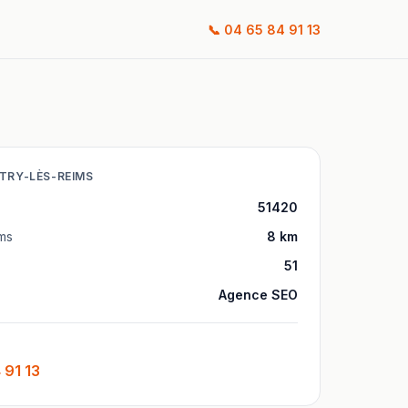
📞
04 65 84 91 13
TRY-LÈS-REIMS
51420
ms
8
km
51
Agence SEO
 91 13