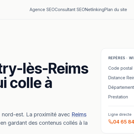
Agence SEO
Consultant SEO
Netlinking
Plan du site
REPÈRES ·
WI
try-lès-Reims
Code postal
i colle à
Distance
Rei
Département
Prestation
 nord-est.
La proximité avec
Reims
Ligne directe
04 65 84
 en gardant des contenus collés à la