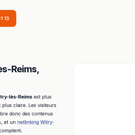
1 13
ès-Reims
,
try-lès-Reims
est plus
t plus claire. Les visiteurs
libre donc des contenus
s, et un
netlinking
Witry-
 comptent.