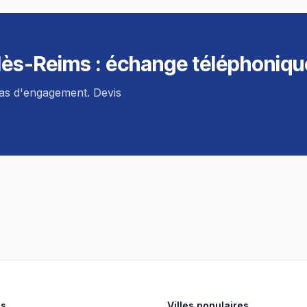
lès-Reims
: échange téléphonique
pas d'engagement. Devis
es
Villes populaires