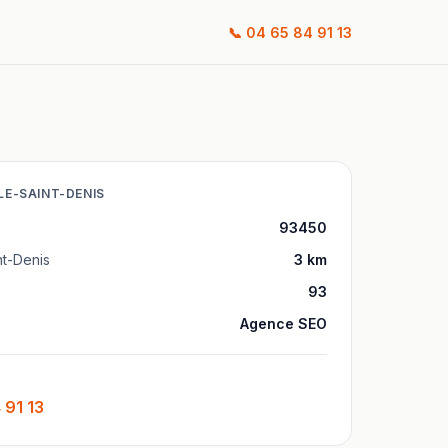
📞
04 65 84 91 13
ÎLE-SAINT-DENIS
93450
nt-Denis
3
km
93
Agence SEO
 91 13