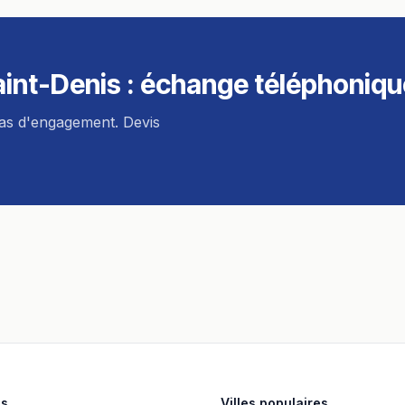
aint-Denis
: échange téléphonique
pas d'engagement. Devis
es
Villes populaires