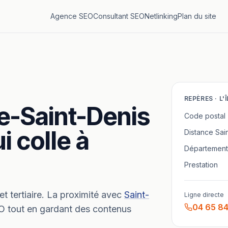
Agence SEO
Consultant SEO
Netlinking
Plan du site
REPÈRES ·
L'
le-Saint-Denis
Code postal
i colle à
Distance
Sai
Département
Prestation
et tertiaire.
La proximité avec
Saint-
Ligne directe
04 65 84
EO tout en gardant des contenus