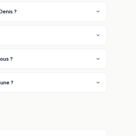
Denis ?
vous ?
eune ?