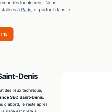
s demandés localement.
Nous
stallées à
Paris
, et partout dans le
1 13
Saint-Denis
t des lieux technique,
ence SEO
Saint-Denis
.
ons d'abord, le reste après.
 la page est prête à