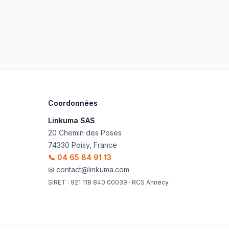
Coordonnées
Linkuma SAS
20 Chemin des Poses
74330
Poisy
,
France
📞
04 65 84 91 13
✉
contact@linkuma.com
SIRET :
921 118 840 00039
· RCS
Annecy