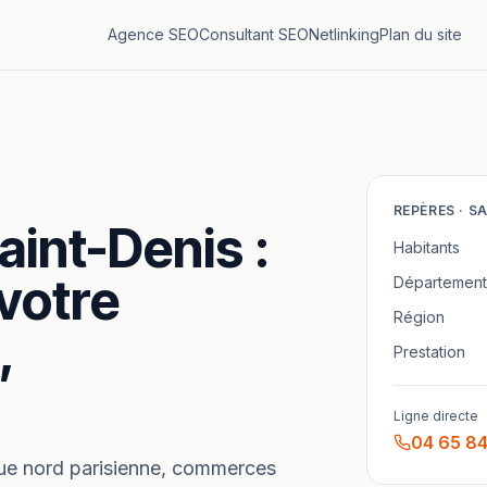
Agence SEO
Consultant SEO
Netlinking
Plan du site
REPÈRES ·
SA
aint-Denis
:
Habitants
votre
Département
Région
,
Prestation
Ligne directe
04 65 84
ue nord parisienne, commerces