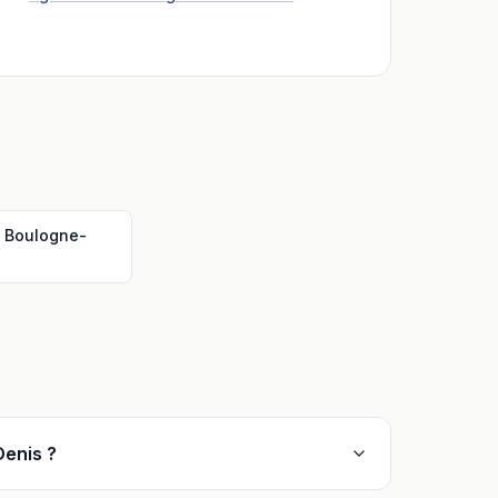
O
Boulogne-
Denis ?