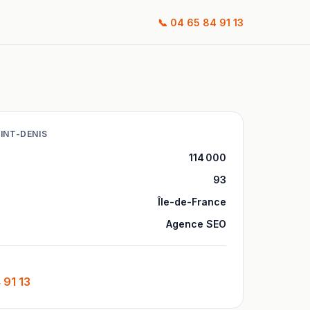
📞
04 65 84 91 13
INT-DENIS
114 000
93
Île-de-France
Agence SEO
 91 13