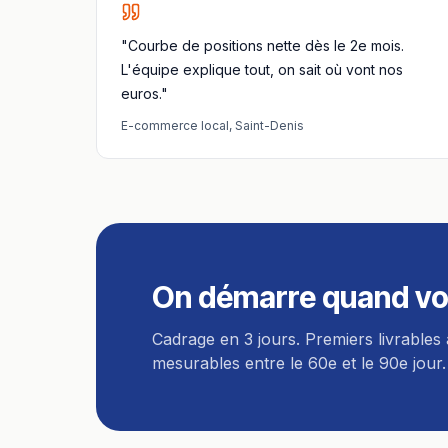
"Courbe de positions nette dès le 2e mois.
L'équipe explique tout, on sait où vont nos
euros."
E-commerce local
,
Saint-Denis
On démarre quand vo
Cadrage en 3 jours. Premiers livrables 
mesurables entre le 60e et le 90e jour.