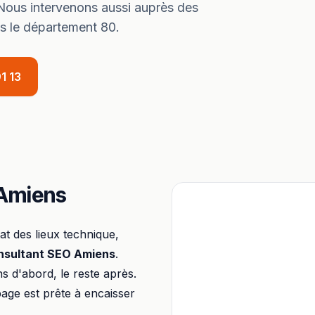
ous intervenons aussi auprès des
ns le département
80
.
1 13
Amiens
t des lieux technique,
nsultant SEO
Amiens
.
ons d'abord, le reste après.
page est prête à encaisser