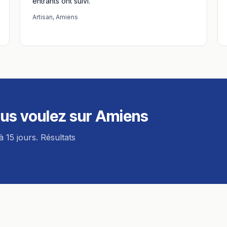
entrants ont suivi."
Artisan
,
Amiens
us voulez sur
Amiens
à 15 jours. Résultats