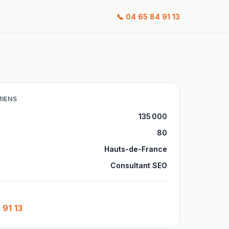
📞
04 65 84 91 13
IENS
135 000
80
Hauts-de-France
Consultant SEO
 91 13