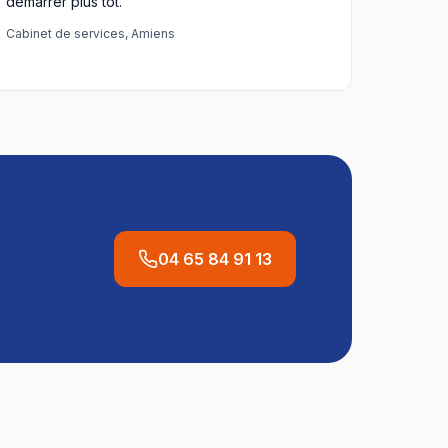
démarrer plus tôt."
Cabinet de services
,
Amiens
04 65 84 91 13