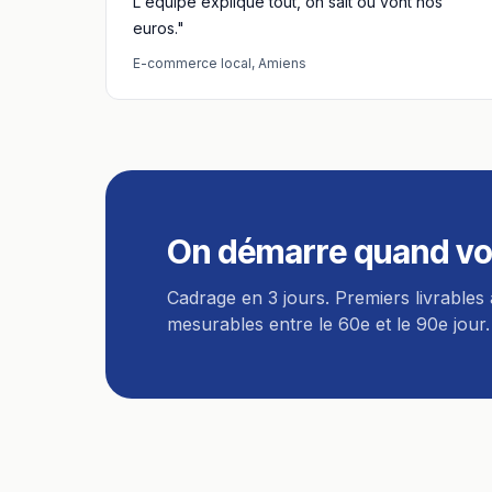
L'équipe explique tout, on sait où vont nos
euros."
E-commerce local
,
Amiens
On démarre quand vo
Cadrage en 3 jours. Premiers livrables 
mesurables entre le 60e et le 90e jour.