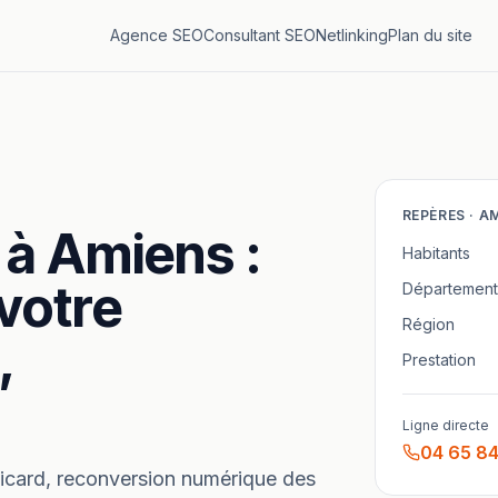
Agence SEO
Consultant SEO
Netlinking
Plan du site
REPÈRES ·
AM
à
Amiens
:
Habitants
votre
Département
Région
,
Prestation
Ligne directe
04 65 84
picard, reconversion numérique des