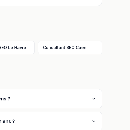
 SEO
Le Havre
Consultant SEO
Caen
ens ?
miens ?