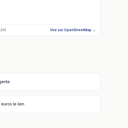
520)
Voir sur OpenStreetMap →
igente
euros le lien