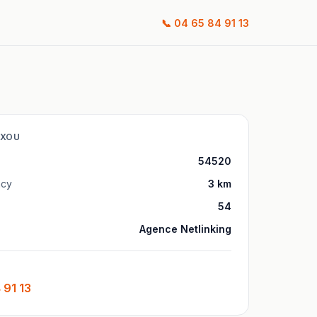
📞
04 65 84 91 13
AXOU
54520
cy
3
km
54
Agence Netlinking
 91 13