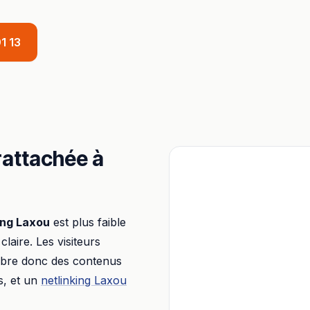
1 13
 rattachée à
ing
Laxou
est plus faible
 claire. Les visiteurs
libre donc des contenus
s, et un
netlinking
Laxou