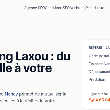
Agence SEO
Consultant SEO
Netlinking
Plan du site
REPÈRES ·
L
ing
Laxou
: du
Code postal
lle à votre
Distance
Nan
Département
Prestation
ec
Nancy
permet de mutualiser la
Ligne directe
04 65 84
collés à la réalité de votre