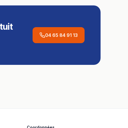
tuit
04 65 84 91 13
Coordonnées