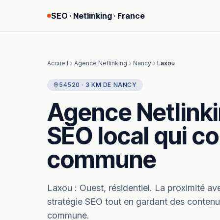
SEO · Netlinking · France
Accueil
Agence Netlinking
Nancy
Laxou
54520
·
3
KM
DE
NANCY
Agence Netlink
SEO local qui co
commune
Laxou
:
Ouest, résidentiel.
La proximité av
stratégie SEO tout en gardant des contenus 
commune.