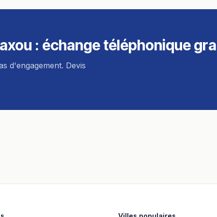
axou
: échange téléphonique gra
pas d'engagement. Devis
es
Villes populaires