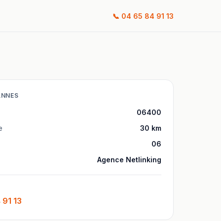
📞
04 65 84 91 13
ANNES
06400
e
30
km
06
Agence Netlinking
 91 13