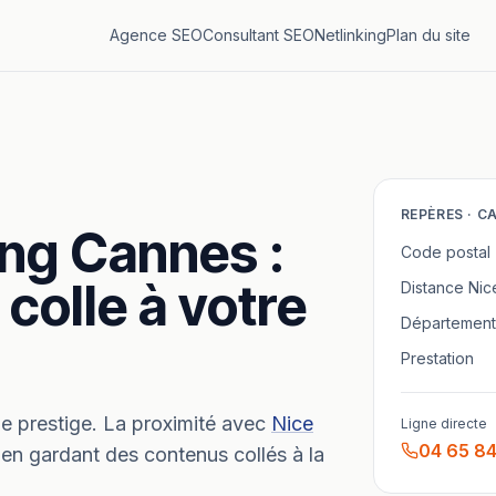
Agence SEO
Consultant SEO
Netlinking
Plan du site
REPÈRES ·
C
ing
Cannes
:
Code postal
 colle à votre
Distance
Nic
Département
Prestation
e prestige.
La proximité avec
Nice
Ligne directe
04 65 84
 en gardant des contenus collés à la