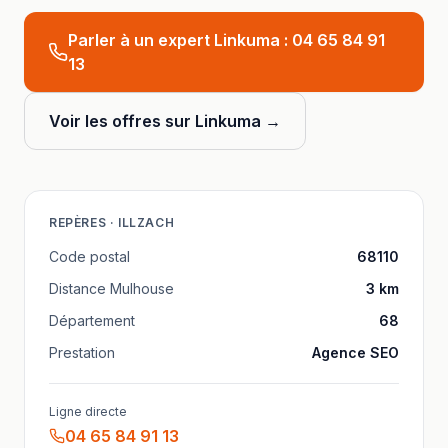
Parler à un expert Linkuma :
04 65 84 91
13
Voir les offres sur Linkuma →
REPÈRES ·
ILLZACH
Code postal
68110
Distance
Mulhouse
3
km
Département
68
Prestation
Agence SEO
Ligne directe
04 65 84 91 13