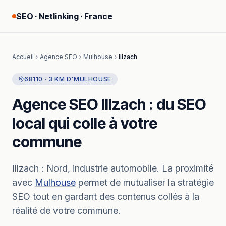
SEO · Netlinking · France
Accueil
Agence SEO
Mulhouse
Illzach
68110
·
3
KM
D'
MULHOUSE
Agence SEO
Illzach
: du SEO
local qui colle à votre
commune
Illzach
:
Nord, industrie automobile.
La proximité
avec
Mulhouse
permet de mutualiser la stratégie
SEO tout en gardant des contenus collés à la
réalité de votre commune.