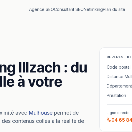
Agence SEO
Consultant SEO
Netlinking
Plan du site
REPÈRES ·
IL
ing
Illzach
: du
Code postal
lle à votre
Distance
Mul
Département
Prestation
ximité avec
Mulhouse
permet de
Ligne directe
04 65 84
 des contenus collés à la réalité de