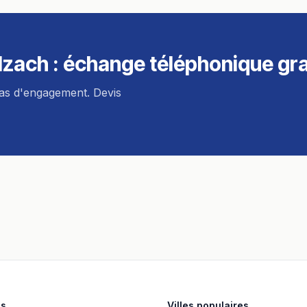
llzach
: échange téléphonique gra
pas d'engagement. Devis
es
Villes populaires