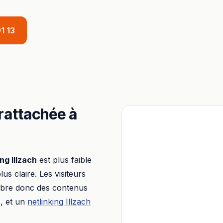
1 13
 rattachée à
ing
Illzach
est plus faible
plus claire. Les visiteurs
libre donc des contenus
, et un
netlinking
Illzach