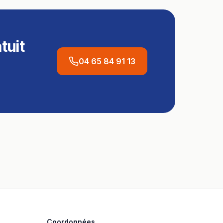
tuit
04 65 84 91 13
Coordonnées