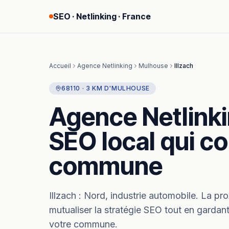
SEO · Netlinking · France
Accueil
Agence Netlinking
Mulhouse
Illzach
68110
·
3
KM
D'
MULHOUSE
Agence Netlink
SEO local qui co
commune
Illzach
:
Nord, industrie automobile.
La pro
mutualiser la stratégie SEO tout en gardant
votre commune.