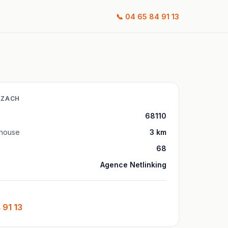
📞
04 65 84 91 13
LZACH
68110
house
3
km
68
Agence Netlinking
 91 13